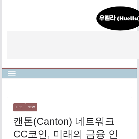
콘
텐
츠
로
건
너
뛰
기
LIFE
NEW
캔톤(Canton) 네트워크
CC코인, 미래의 금융 인